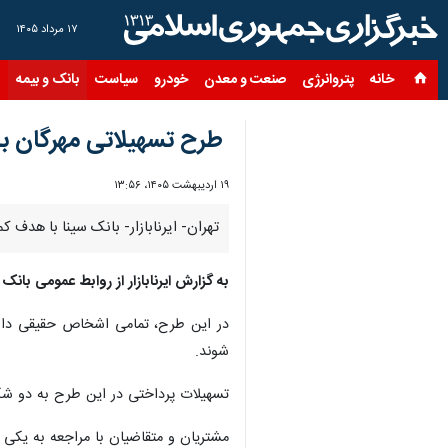
۱۷ مرداد ۱۴۰۵
خانه
پتروانرژی
صنعت و معدن
خودرو
سیاست
بانک و بیمه
س
طرح تسهیلاتی مهرگان ب
۱۹ اردیبهشت ۱۴۰۵، ۱۳:۵۶
تهران- ایرنابازار- بانک سینا با هد
به گزارش ایرنابازار از روابط‌ عمومی بانک 
شوند.
تسهیلات پرداختی در این طرح به دو شکل وام قرض‌الحسنه با نرخ سو
مشتریان و متقاضیان با مراجعه به یکی ا