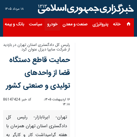
۱۸ مرداد ۱۴۰۵
خانه
پتروانرژی
صنعت و معدن
خودرو
سیاست
بانک و بیمه
س
رئیس کل دادگستری استان تهران در بازدید
از شرکت سایپا دیزل عنوان کرد:
حمایت قاطع دستگاه
قضا از واحدهای
تولیدی و صنعتی کشور
۱۶ اردیبهشت ۱۴۰۵،
کد خبر:
86147424
۱۴:۱۸
تهران- ایرنابازار- رئیس کل
دادگستری استان تهران همزمان با
هفته گرامیداشت کار و کارگر به