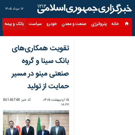
۱۶ مرداد ۱۴۰۵
خانه
پتروانرژی
صنعت و معدن
خودرو
سیاست
بانک و بیمه
س
تقویت همکاری‌های
بانک سینا و گروه
صنعتی مینو در مسیر
حمایت از تولید
۱۵ اردیبهشت ۱۴۰۵،
کد خبر:
86146748
۱۸:۲۷