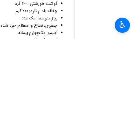
گوشت خورشتی: ۴۰۰ گرم
چغاله بادام تازه: ۲۰۰ گرم
پیاز متوسط: یک عدد
♿︎
جعفری، نعناع و اسفناج خرد شده: ۳۰۰ گر
آبلیمو: یک‌چهارم پیمانه
لیمو عمانی: ۲ عدد
×
روغن: به مقدار لازم
زعفران ساییده: یک‌چهارم قاشق 
نمک، فلفل سیاه و زردچوبه: به میز