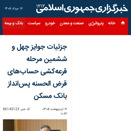
۱۷ مرداد ۱۴۰۵
خانه
پتروانرژی
صنعت و معدن
خودرو
سیاست
بانک و بیمه
س
جزئیات جوایز چهل و
ششمین مرحله
قرعه‌کشی حساب‌های
قرض الحسنه پس‌انداز
بانک مسکن
۱۲ اردیبهشت ۱۴۰۵،
کد خبر:
86143123
۱۰:۲۲