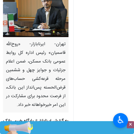
تهران- ایرنابازار- «روح‌الله
قاسمیان» رئیس اداره کل روابط
عمومی بانک مسکن، ضمن اعلام
جزئیات و جوایز چهل و ششمین
مرحله قرعه‌کشی حساب‌های
قرض‌الحسنه پس‌انداز این بانک،
از فرصت محدود برای مشارکت در
این امر خیرخواهانه خبر داد.
♿︎
به گزارش ایرنابازار از پایگاه خبری بانک
×
مسکن – هیبنا،
قاسمیان با اشاره به