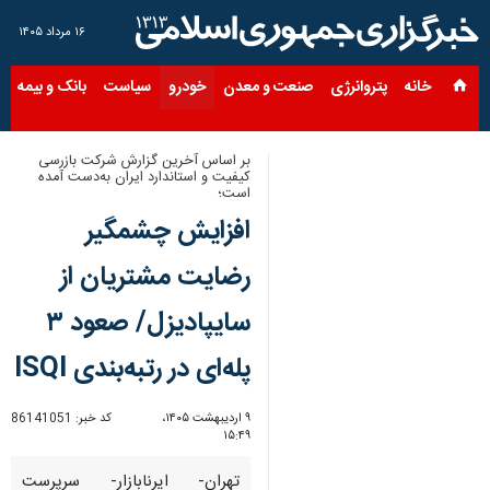
۱۶ مرداد ۱۴۰۵
خانه
پتروانرژی
صنعت و معدن
خودرو
سیاست
بانک و بیمه
س
بر اساس آخرین گزارش شرکت بازرسی
کیفیت و استاندارد ایران به‌دست آمده
است؛
افزایش چشمگیر
رضایت مشتریان از
سایپادیزل/ صعود ۳
پله‌ای در رتبه‌بندی ISQI
۹ اردیبهشت ۱۴۰۵،
کد خبر:
86141051
۱۵:۴۹
تهران- ایرنابازار- سرپرست