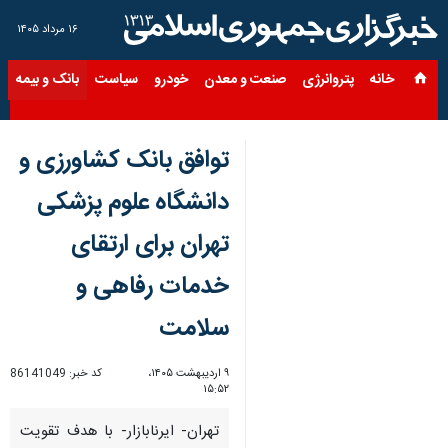
۱۶ مرداد ۱۴۰۵
خانه
پتروانرژی
صنعت و معدن
خودرو
سیاست
بانک و بیمه
س
توافق بانک کشاورزی و
دانشگاه علوم پزشکی
تهران برای ارتقای
خدمات رفاهی و
سلامت
۹ اردیبهشت ۱۴۰۵،
کد خبر:
86141049
۱۵:۵۲
تهران- ایرنابازار- با هدف تقویت