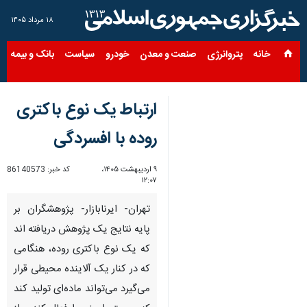
۱۸ مرداد ۱۴۰۵
خانه
پتروانرژی
صنعت و معدن
خودرو
سیاست
بانک و بیمه
س
ارتباط یک نوع باکتری
روده با افسردگی
۹ اردیبهشت ۱۴۰۵،
کد خبر:
86140573
۱۲:۰۷
تهران- ایرنابازار- پژوهشگران بر
پایه نتایج یک پژوهش دریافته اند
که یک نوع باکتری‌ روده، هنگامی
که در کنار یک آلاینده محیطی قرار
می‌گیرد می‌تواند ماده‌ای تولید کند