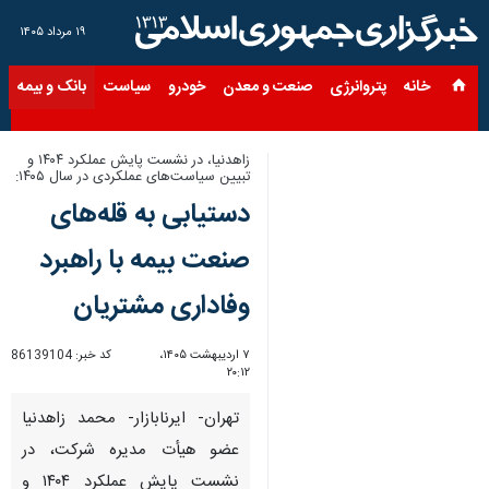
۱۹ مرداد ۱۴۰۵
خانه
پتروانرژی
صنعت و معدن
خودرو
سیاست
بانک و بیمه
س
زاهدنیا، در نشست پایش عملکرد ۱۴۰۴ و
تبیین سیاست‌های عملکردی در سال ۱۴۰۵:
دستیابی به قله‌های
صنعت بیمه با راهبرد
وفاداری مشتریان
۷ اردیبهشت ۱۴۰۵،
کد خبر:
86139104
۲۰:۱۲
تهران- ایرنابازار- محمد زاهدنیا
عضو هیأت مدیره شرکت، در
نشست پایش عملکرد ۱۴۰۴ و