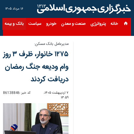
۱۶ مرداد ۱۴۰۵
خانه
پتروانرژی
صنعت و معدن
خودرو
سیاست
بانک و بیمه
س
مدیرعامل بانک مسکن:
۱۲۷۵ خانوار، ظرف ۳ روز
وام ودیعه جنگ رمضان
دریافت کردند
۷ اردیبهشت ۱۴۰۵،
کد خبر:
86138846
۱۳:۵۹