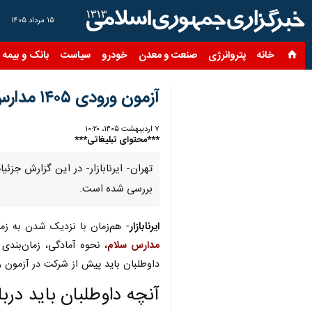
۱۵ مرداد ۱۴۰۵
خانه
پتروانرژی
صنعت و معدن
خودرو
سیاست
بانک و بیمه
س
آزمون ورودی ۱۴۰۵ مدارس سلام؛ رقابت علمی دانش‌آموزان برای ورود به مقطع متوسطه دوم
۷ اردیبهشت ۱۴۰۵، ۱۰:۲۰
***محتوای تبلیغاتی***
تهران- ایرنابازار- در این گزارش جز
بررسی شده است.
ایرنابازار
- هم‌زمان با نزدیک شدن به زم
مدارس سلام
، نحوه آمادگی، زمان‌بند
داوطلبان باید پیش از شرکت در آزمون 
آنچه داوطلبان باید درب