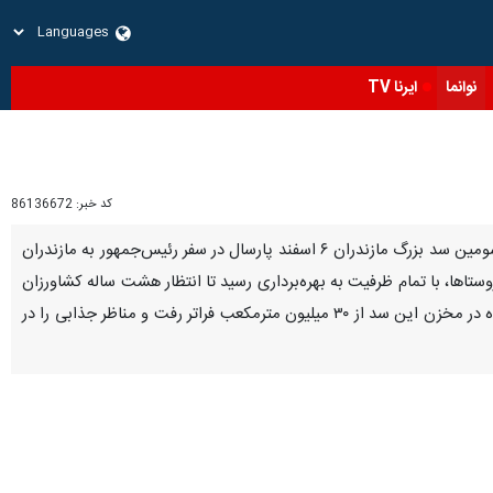
نوانما
ایرنا TV
کد خبر:
86136672
تهران- ایرنابازار- سد ۱۱۵ میلیون مترمکعبی گلورد در ارتفاعات شرق مازندران روزهای متفاوتی را پشت‌سر می‌گذارد. سومین سد بزرگ مازندران ۶ اسفند پارسال در سفر رئیس‌جمهور به مازندران
ستاها، با تمام ظرفیت به بهره‌برداری رسید تا انتظار هشت ساله کشاورزان
شرق استان برای آبگیری بدون محدودیت آن به پایان برسد. فروردین امسال برای نخستین بار حجم آب ذخیره شده در مخزن این سد از ۳۰ میلیون مترمکعب فراتر رفت و مناظر جذابی را در