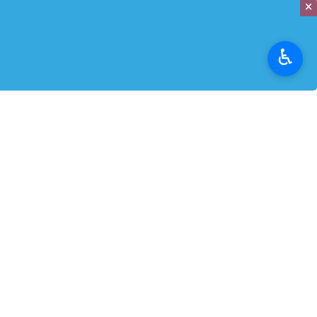
×
آخرین اخبار نوانما
♿︎
دشت گل‌های بابونه و شقایق در خراسان شمالی
«چهل روز» منتشر شد
ثبت لحظه‌ای از تاریخ
پذیرایی از عزاداران شرکت کننده در مراسم تشییع رهبر شهید ان