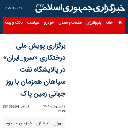
۱۷ مرداد ۱۴۰۵
خانه
پتروانرژی
صنعت و معدن
خودرو
سیاست
بانک و بیمه
س
برگزاری پویش ملی
درختکاری «سرو_ایران»
در پالایشگاه نفت
سپاهان همزمان با روز
جهانی زمین پاک
۲ اردیبهشت ۱۴۰۵،
کد خبر:
86136504
۱۷:۳۲
تهران- ایرنابازار- همزمان با دوم