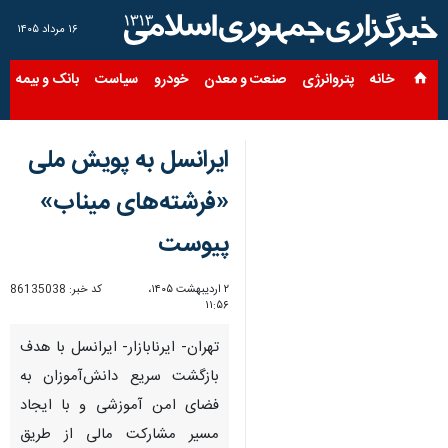
۱۶ مرداد ۱۴۰۵
خانه
پتروانرژی
صنعت و معدن
خودرو
سیاست
بانک و بیمه
س
ایرانسل به پویش ملی
«فرشته‌های میناب»
پیوست
۲ اردیبهشت ۱۴۰۵،
کد خبر:
86135038
۱۱:۵۶
تهران- ایرنابازار- ایرانسل با هدف
بازگشت سریع دانش‌آموزان به
فضای امن آموزشی و با ایجاد
مسیر مشارکت مالی از طریق