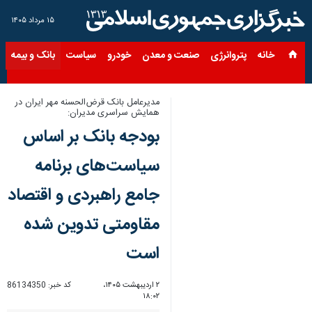
۱۵ مرداد ۱۴۰۵
خانه
پتروانرژی
صنعت و معدن
خودرو
سیاست
بانک و بیمه
س
مدیرعامل بانک قرض‌الحسنه مهر ایران در
همایش سراسری مدیران:
بودجه بانک بر اساس
سیاست‌های برنامه
جامع راهبردی و اقتصاد
مقاومتی تدوین شده
است
۲ اردیبهشت ۱۴۰۵،
کد خبر:
86134350
۱۸:۰۲