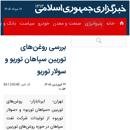
۱۶ مرداد ۱۴۰۵
خانه
پتروانرژی
صنعت و معدن
خودرو
سیاست
بانک و ب
بررسی روغن‌های
توربین سپاهان توربو و
سولار توربو
۲۲ فروردین ۱۴۰۵،
کد خبر:
86134340
۱۰:۵۴
تهران- ایرنابازار- روغن‌های توربین
«سپاهان توربو» و «سولار توربو» از
تولیدات شرکت نفت سپاهان در
حوزه روغن‌های توربین با ساختار