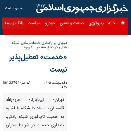
۱۸ مرداد ۱۴۰۵
خانه
پتروانرژی
صنعت و معدن
خودرو
سیاست
بانک و بیمه
س
مروری بر پایداری خدمات‌رسانی شبکه
بانکی در دفاع مقدس ۴۰ روزه
«خدمت» تعطیل‌پذیر
نیست
۱ اردیبهشت ۱۴۰۵،
کد خبر:
86133794
۱۶:۲۰
تهران- ایرنابازار- «روح‌الله
قاسمیان» استاد دانشگاه با اشاره
به اهمیت تاب‌آوری شبکه بانکی،
پایداری خدمات در شرایط بحران