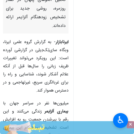
تحلیل الگوهای پنهان در گفتار
روزمره، روشی جدید برای
تشخیص زودهنگام آلزایمر ارائه
داده‌اند.
ایرنابازار
- به گزارش گروه علمی ایرنا،
وبگاه سای‌تِک‌دِیلی
در گزارشی آورده
است: این رویکرد می‌تواند تغییرات
ظریف زبانی را سال‌ها قبل از آنکه
علائم آشکار شوند، شناسایی و راه را
برای غربالگری سریع، غیرتهاجمی و در
دسترس هموار کند.
میلیون‌ها نفر در سراسر جهان با
بیماری آلزایمر
زندگی می‌کنند و این
♿︎
رقم با پیرشدن جمعیت رو به افزایش
×
است. تشخیص زودهنگام این بیماری