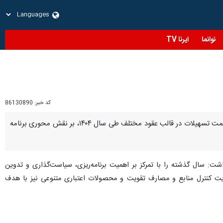
نوانما
ایرنا TV
کد خبر:
86130890