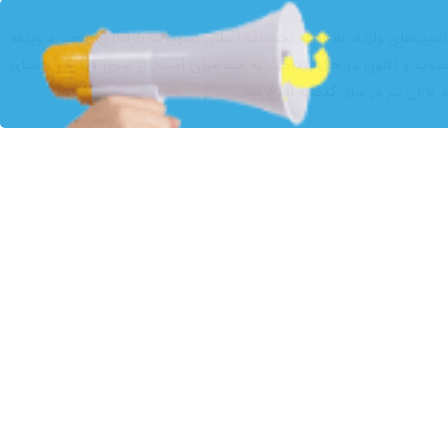
تهران- ایرنابازار- «سعیدرضا کوهی» معاون مدیرعامل بانک مسکن در امور اعتباری با اعلام خبر انعقاد قرارداد ۲۲۵ همت تسهیلات در قالب عقود مختلف طی سال ۱۴۰۴، بر نقش محوری برنامه
عملکرد معاونت اعتباری در سال ۱۴۰۴، اظهار داشت: سال گذشته را با تمرکز بر اهمیت برنامه‌ریزی، سیاست‌گذاری و تدوین
ویت کنترل منابع و مصارف تقویت و محصولات اعتباری متنوعی نیز با هدف
معاون اعتباری مدیرعامل بانک مسکن با اشاره به نقش پیشران بانک مسکن در طرح‌های ملی تصریح کرد: از ابتدای اجرای طرح نهضت ملی مسکن تا پایان سال ۱۴۰۴، قرارداد احداث بیش از
وی افزود: در سال گذشته، بالغ بر ۴۰ همت تسهیلات فروش اقساطی سهم‌الشرکه ناشی از قراردادهای مشارکت مدنی به ۱۱۰هزار واحد مسکونی پرداخت و ۲۳ همت قرارداد تسهیلات مشارکت مدنی