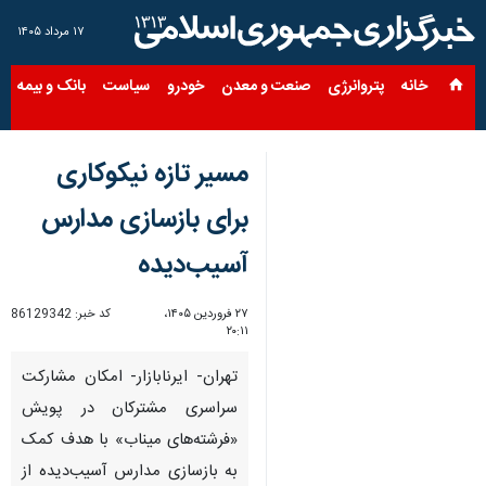
۱۷ مرداد ۱۴۰۵
خانه
پتروانرژی
صنعت و معدن
خودرو
سیاست
بانک و بیمه
س
مسیر تازه نیکوکاری
برای بازسازی مدارس
آسیب‌دیده
۲۷ فروردین ۱۴۰۵،
کد خبر:
86129342
۲۰:۱۱
تهران- ایرنابازار- امکان مشارکت
سراسری مشترکان در پویش
«فرشته‌های میناب» با هدف کمک
به بازسازی مدارس آسیب‌دیده از