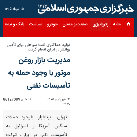
۱۵ مرداد ۱۴۰۵
خانه
پتروانرژی
صنعت و معدن
خودرو
سیاست
بانک و بیمه
س
تولید حداکثری نفت سپاهان برای تأمین
روانکار در ایران انجام گرفت
مدیریت بازار روغن
موتور با وجود حمله به
تأسیسات نفتی
۲۴ فروردین ۱۴۰۵،
کد خبر:
86127089
۲۱:۲۰
تهران- ایرنابازار- باوجود حملات
سنگین آمریکا و اسرائیل به
تأسیسات نفتی در ایران، شرکت