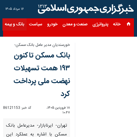
۱۶ مرداد ۱۴۰۵
خانه
پتروانرژی
صنعت و معدن
خودرو
سیاست
بانک و بیمه
س
خورسندیان مدیر عامل بانک مسکن؛
بانک مسکن تاکنون
۱۹۳ همت تسهیلات
نهضت ملی پرداخت
کرد
۱۸ فروردین ۱۴۰۵،
کد خبر:
86121153
۱۰:۴۷
تهران- ایرنابازار- مدیرعامل بانک
مسکن با اشاره به عملکرد این