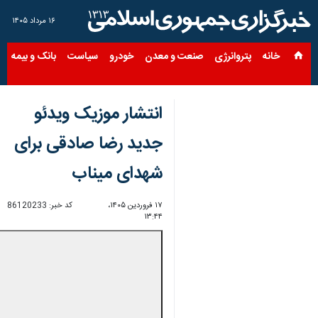
۱۶ مرداد ۱۴۰۵
خانه
پتروانرژی
صنعت و معدن
خودرو
سیاست
بانک و بیمه
س
انتشار موزیک ویدئو
جدید رضا صادقی برای
شهدای میناب
۱۷ فروردین ۱۴۰۵،
کد خبر:
86120233
۱۳:۴۴