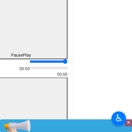
Pause
Play
00:00
00:00
♿︎
×