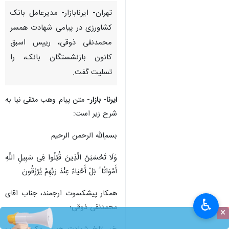
تهران- ایرنابازار- مدیرعامل بانک
کشاورزی در پیامی شهادت همسر
محمدنقی ذوقی، رییس اسبق
کانون بازنشستگان بانک، را
تسلیت گفت.
ایرنا- بازار-
متن پیام وهب متقی نیا به
شرح زیر است:
بسم‌الله الرحمن الرحیم
وَلَا تَحْسَبَنَّ الَّذِینَ قُتِلُوا فِی سَبِیلِ اللَّهِ
أَمْوَاتًا ۚ بَلْ أَحْیَاءٌ عِنْدَ رَبِّهِمْ یُرْزَقُونَ
همکار پیشکسوت ارجمند، جناب اقای
♿︎
محمدنقی ذوقی؛
×