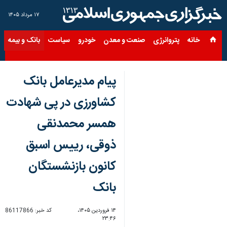
۱۷ مرداد ۱۴۰۵
خانه
پتروانرژی
صنعت و معدن
خودرو
سیاست
بانک و بیمه
س
پیام مدیرعامل بانک
کشاورزی در پی شهادت
همسر محمدنقی
ذوقی، رییس اسبق
کانون بازنشستگان
بانک
۱۴ فروردین ۱۴۰۵،
کد خبر:
86117866
۲۳:۴۶