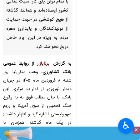
با تمام توان پای کار امنیت غذایی
کشور ایستاده‌اند و همانند گذشته
از هیچ کوششی در جهت حمایت
از تولیدکنندگان و پایداری سفره
مردم به ویژه در این ایام خاص
دریغ نخواهند کرد.
به گزارش
ایرنابازار
از روابط عمومی
بانک کشاورزی،
وهب متقی‌نیا روز
شنبه ۸ فروردین ماه ۱۴۰۵ در جریان
دیدار نوروزی از ادارات مرکزی این
بانک، با بیان مطلب فوق به به وقوع
جنگ تحمیلی از سوی آمریکا و رژیم
صهیونیستی اشاره کرد و اظهار داشت:
در یک ماه گذشته همزمان با
♿︎
×
جانفشانی نیروهای مسلح برای دفاع
از میهن اسلامی و پاسخ قاطع به