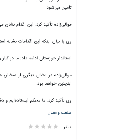
اهواز- ایرنابازار- استاندار خوزستان
می‌شود. دشمن با هدف قرار دادن مراکز