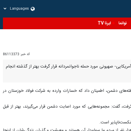
نوانما
ایرنا TV
کد خبر:
86113373