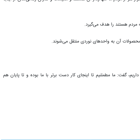
یکایی- صهیونی مورد حمله ناجوانمردانه قرار گرفت بهتر از گذشته انجام