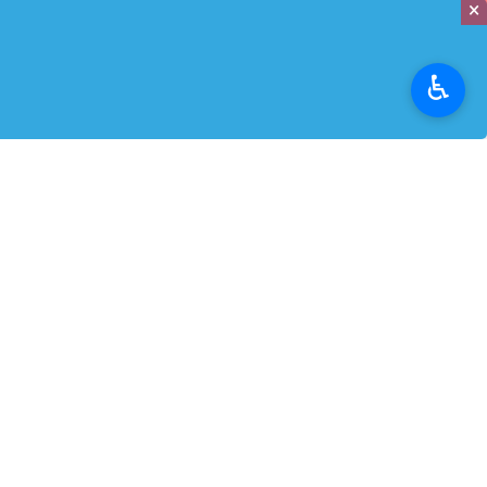
×
به گزارش
ایرنابازار
، سیدمحمدرضا موالی ز
اسرع وقت جبران و فرایند بازسازی شرکت
♿︎
بازسازی خواهند شد و خسارات در حال ا
وی با بیان اینکه اراده ما هرگز متزلزل
تأمین می‌شود.
موالی‌زاده تأکید کرد: این اقدام نشان 
وی با بیان اینکه این اقدامات نشانه 
استاندار خوزستان ادامه داد: ما در کنار
موالی‌زاده در بخش دیگری از سخنان خو
اینچنین خواهد بود.