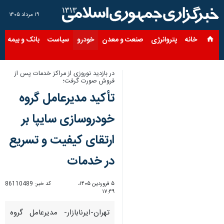
۱۹ مرداد ۱۴۰۵
خانه
پتروانرژی
صنعت و معدن
خودرو
سیاست
بانک و بیمه
س
در بازدید نوروزی از مراکز خدمات پس از
فروش صورت گرفت؛
تأکید مدیرعامل گروه
خودروسازی سایپا بر
ارتقای کیفیت و تسریع
در خدمات
۵ فروردین ۱۴۰۵،
کد خبر:
86110489
۱۷:۴۹
تهران-ایرنابازار- مدیرعامل گروه