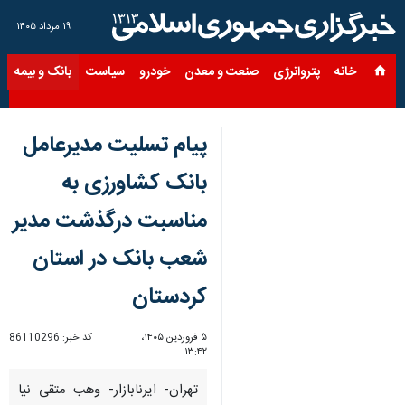
۱۹ مرداد ۱۴۰۵
خانه
پتروانرژی
صنعت و معدن
خودرو
سیاست
بانک و بیمه
س
پیام تسلیت مدیرعامل
بانک کشاورزی به
مناسبت درگذشت مدیر
شعب بانک در استان
کردستان
۵ فروردین ۱۴۰۵،
کد خبر:
86110296
۱۳:۴۲
تهران- ایرنابازار- وهب متقی نیا