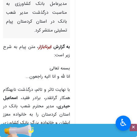
مدیرعامل بانک کشاورزی به
مناسبت درگذشت مدیر شعب
بانک در استان کردستان پیام
تسلیتی منتشر کرد.
به گزارش
ایرنابازار
، متن پیام به شرح
زیر است:
بسمه تعالی
انا لله و انا الیه راجعون...
با نهایت تاثر و تالم، درگذشت نابهنگام
همکار گرانقدر، برادر فقید،
اسماعیل
حیدری
، مدیر محترم شعب بانک در
استان کردستان را به خانواده معزز
♿︎
ایشان و خانواده بزرگ بانک کشاورزی
×
تسلیت عرض می کنم.