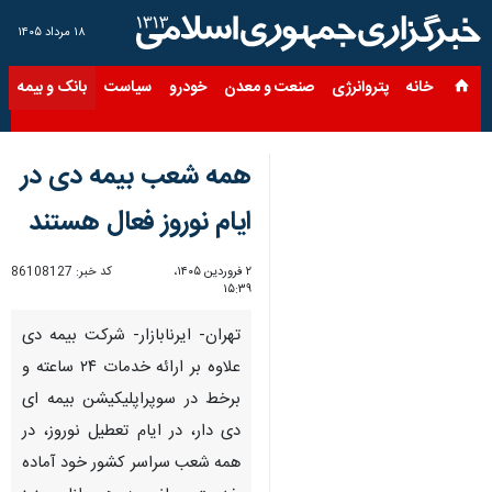
۱۸ مرداد ۱۴۰۵
خانه
پتروانرژی
صنعت و معدن
خودرو
سیاست
بانک و بیمه
س
همه شعب بیمه دی در
ایام نوروز فعال هستند
۲ فروردین ۱۴۰۵،
کد خبر:
86108127
۱۵:۳۹
تهران- ایرنابازار- شرکت بیمه دی
علاوه بر ارائه خدمات ۲۴ ساعته و
برخط در سوپراپلیکیشن بیمه ای
دی دار، در ایام تعطیل نوروز، در
همه شعب سراسر کشور خود آماده