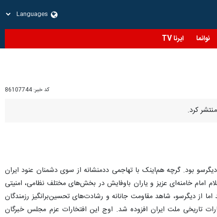
نوانما
ایرنا TV
کد خبر:
86107744