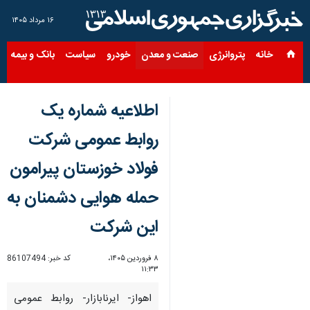
۱۶ مرداد ۱۴۰۵
خانه
پتروانرژی
صنعت و معدن
خودرو
سیاست
بانک و بیمه
س
اطلاعیه شماره یک
روابط عمومی شرکت
فولاد خوزستان پیرامون
حمله هوایی دشمنان به
این شرکت
۸ فروردین ۱۴۰۵،
کد خبر:
86107494
۱۱:۳۳
اهواز- ایرنابازار- روابط عمومی