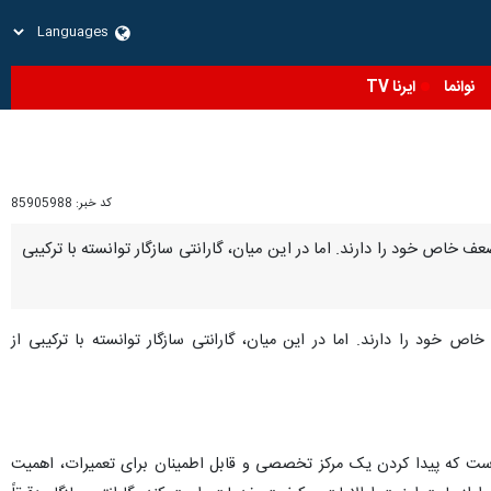
نوانما
ایرنا TV
کد خبر:
85905988