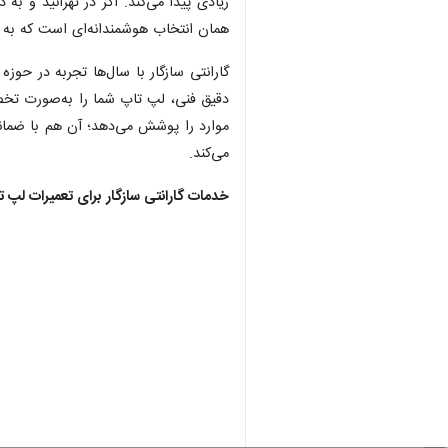
تهران- ایرنابازار- این روزها، مراکز ز
از تخصص، تعهد و نوآوری، خدماتی ارائه