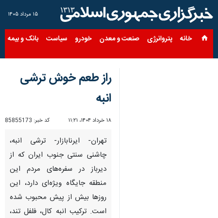
۱۵ مرداد ۱۴۰۵
خانه
پتروانرژی
صنعت و معدن
خودرو
سیاست
بانک و بیمه
س
راز طعم خوش ترشی
انبه
۱۸ خرداد ۱۴۰۴، ۱۱:۲۱
کد خبر:
85855173
تهران- ایرنابازار- ترشی انبه،
چاشنی سنتی جنوب ایران که از
دیرباز در سفره‌های مردم این
منطقه جایگاه ویژه‌ای دارد، این
روزها بیش از پیش محبوب شده
است. ترکیب انبه کال، فلفل تند،