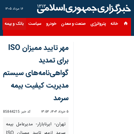
۱۶ مرداد ۱۴۰۵
خانه
پتروانرژی
صنعت و معدن
خودرو
سیاست
بانک و بیمه
س
مهر تایید ممیزان ISO
برای تمدید
گواهی‌نامه‌های سیستم
مدیریت کیفیت بیمه
سرمد
۵ خرداد ۱۴۰۴، ۱۳:۵۴
کد خبر:
85844215
تهران- ایرنابازار- مدیرعامل بیمه
سرمد ازمهر تایید ممیزان ISO