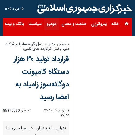
۱۵ مرداد ۱۴۰۵
خانه
پتروانرژی
صنعت و معدن
خودرو
سیاست
بانک و بیمه
س
با حضور مدیران عامل گروه سایپا و شرکت
ملی پخش فرآورده های نفتی؛
قرارداد تولید ۳۰ هزار
دستگاه کامیونت
دوگانه‌سوز زامیاد به
امضا رسید
۳۱ اردیبهشت ۱۴۰۴،
کد خبر:
85840090
۲۰:۳۷
تهران- ایرنابازار- در مراسمی با