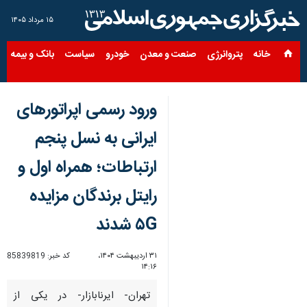
۱۵ مرداد ۱۴۰۵
خانه
پتروانرژی
صنعت و معدن
خودرو
سیاست
بانک و بیمه
س
ورود رسمی اپراتورهای
ایرانی به نسل پنجم
ارتباطات؛ همراه اول و
رایتل برندگان مزایده
۵G شدند
۳۱ اردیبهشت ۱۴۰۴،
کد خبر:
85839819
۱۴:۱۶
تهران- ایرنابازار- در یکی از