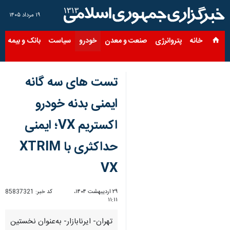
۱۹ مرداد ۱۴۰۵
خانه
پتروانرژی
صنعت و معدن
خودرو
سیاست
بانک و بیمه
س
تست های سه گانه
ایمنی بدنه خودرو
اکستریم VX؛ ایمنی
حداکثری با XTRIM
VX
۲۹ اردیبهشت ۱۴۰۴،
کد خبر:
85837321
۱۱:۱۱
تهران- ایرنابازار- به‌عنوان نخستین