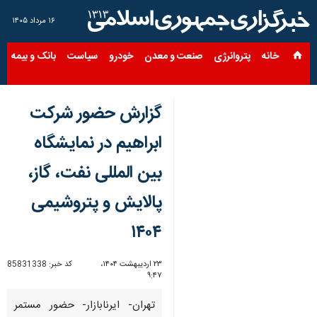
۱۶ مرداد ۱۴۰۵
خانه
پتروانرژی
صنعت و معدن
خودرو
سیاست
بانک و بیمه
س
گزارش حضور شرکت
ابراهیم در نمایشگاه
بین المللی نفت، گاز،
پالایش و پتروشیمی
۱۴۰۴
۲۳ اردیبهشت ۱۴۰۴،
کد خبر:
85831338
۹:۴۷
تهران- ایرنابازار- حضور مستمر