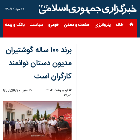
۱۷ مرداد ۱۴۰۵
خانه
پتروانرژی
صنعت و معدن
خودرو
سیاست
بانک و بیمه
س
برند ۱۰۰ ساله گوشتیران
مدیون دستان توانمند
کارگران است
۱۲ اردیبهشت ۱۴۰۴،
کد خبر:
85820697
۱۷:۰۴