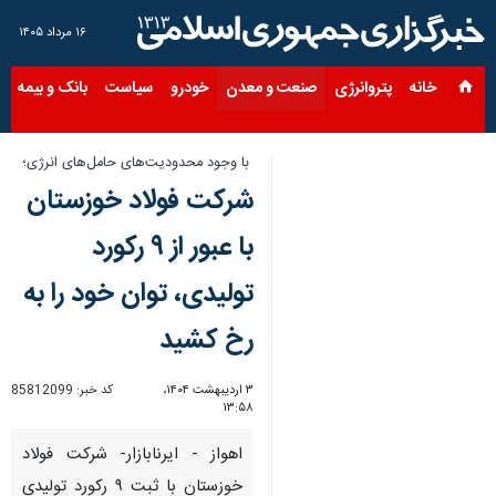
۱۶ مرداد ۱۴۰۵
خانه
پتروانرژی
صنعت و معدن
خودرو
سیاست
بانک و بیمه
س
با وجود محدودیت‌های حامل‌های انرژی؛
شرکت فولاد خوزستان
با عبور از ۹ رکورد
تولیدی، توان خود را به
رخ کشید
۳ اردیبهشت ۱۴۰۴،
کد خبر:
85812099
۱۳:۵۸
اهواز - ایرنابازار- شرکت فولاد
خوزستان با ثبت ۹ رکورد تولیدی