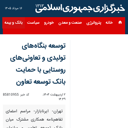
۱۶ مرداد ۱۴۰۵
خانه
پتروانرژی
صنعت و معدن
خودرو
سیاست
بانک و بیمه
س
توسعه بنگاه‌های
تولیدی و تعاونی‌های
روستایی با حمایت
بانک توسعه تعاون
۲ اردیبهشت ۱۴۰۴،
کد خبر:
85810955
۱۴:۴۹
تهران- ایرنابازار- مراسم امضای
تفاهم‌نامه همکاری مشترک میان