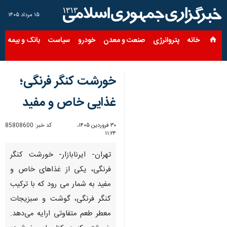
۱۵ مرداد ۱۴۰۵
خانه
پتروانرژی
صنعت و معدن
خودرو
سیاست
بانک و بیمه
س
خورشت کنگر فرنگی؛
غذایی خاص و مفید
۳۰ فروردین ۱۴۰۵،
کد خبر:
85808600
۱۱:۲۴
تهران- ایرنابازار- خورشت کنگر
فرنگی، یکی از غذاهای خاص و
مفید به شمار می رود که با ترکیب
کنگر فرنگی، گوشت و سبزیجات
معطر طعم متفاوتی ارایه می‌دهد.