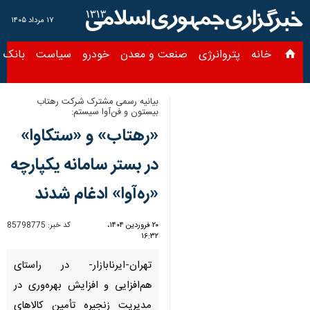
۱۷ مرداد ۱۴۰۵
خانه
پتروانرژی
صنعت و معدن
خودرو
سیاست
بانک و بیمه
س
بیانیه رسمی مشترک شرکت رهتاب
بیستون و فن‌آوا سیستم:
«رهتاب» و «ستکاوا»
در بستر سامانه یکپارچه
«ره‌آوا» ادغام شدند
۲۰ فروردین ۱۴۰۴،
کد خبر:
85798775
۱۶:۳۲
تهران-ایرنابازار- در راستای
هم‌افزایی و افزایش بهره‌وری در
مدیریت زنجیره تأمین کالاهای