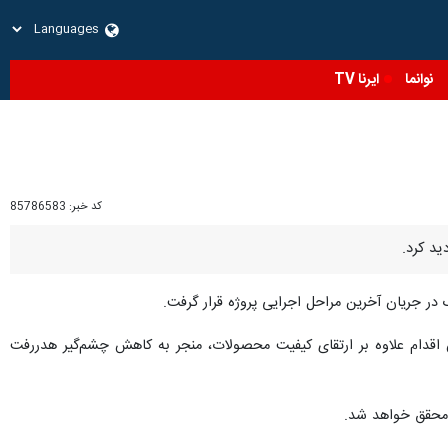
نوانما
ایرنا TV
کد خبر:
85786583