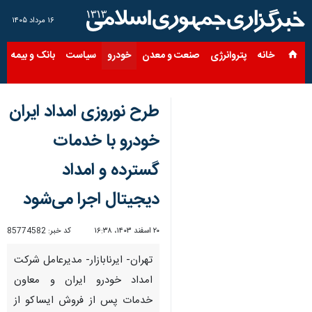
۱۶ مرداد ۱۴۰۵
خانه
پتروانرژی
صنعت و معدن
خودرو
سیاست
بانک و بیمه
س
طرح نوروزی امداد ایران
‌خودرو با خدمات
گسترده و امداد
دیجیتال اجرا می‌شود
۲۰ اسفند ۱۴۰۳، ۱۶:۳۸
کد خبر:
85774582
تهران- ایرنابازار- مدیرعامل شرکت
امداد خودرو ایران و معاون
خدمات پس از فروش ایساکو از