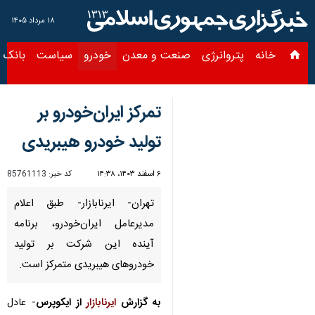
۱۸ مرداد ۱۴۰۵
خانه
پتروانرژی
صنعت و معدن
خودرو
سیاست
بانک و بیمه
س
تمرکز ایران‌خودرو بر
تولید خودرو هیبریدی
۶ اسفند ۱۴۰۳، ۱۴:۳۸
کد خبر:
85761113
تهران- ایرنابازار- طبق اعلام
مدیرعامل ایران‌خودرو، برنامه
آینده این شرکت بر تولید
خودروهای هیبریدی متمرکز است.
به گزارش
ایرنابازار
از ایکوپرس
- عادل