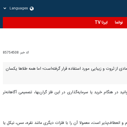
نوانما
ایرنا TV
کد خبر:
85754508