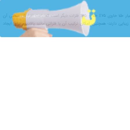
د در هنگام خرید یا سرمایه‌گذاری در این فلز گران‌بها، تصمیمی آگاهانه‌تر
لوص این فلز در آلیاژهای مختلف است. ازآنجایی‌که طلای خالص (۲۴ عیار) بسیار نرم و انعطاف‌پذیر است، معمولا آن را با فلزات دیگری مانند نقره، مس، نیکل یا
به‌عنوان مثال، طلای ۱۸ عیار به این معناست که ۱۸ قسمت از ۲۴ قسمت آن طلا و ۶ قسمت باقی‌مانده از فلزات دیگر تشکیل شده‌است (یعنی ۷۵٪ خلوص). در برخی کشورها، به‌جای سیستم
عیار طلا
بالاتر باشد، ارزش آن بیشتر
تلف، تصمیم گیری درست‌تری داشته باشید. در ادامه، رایج‌ترین عیارهای طلا و