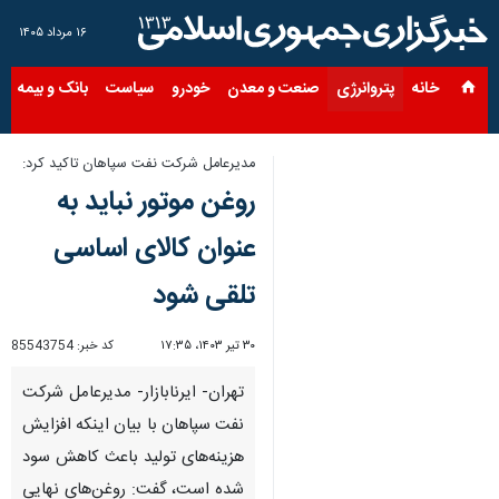
۱۶ مرداد ۱۴۰۵
خانه
پتروانرژی
صنعت و معدن
خودرو
سیاست
بانک و بیمه
س
مدیرعامل شرکت نفت سپاهان تاکید کرد:
روغن موتور نباید به
عنوان کالای اساسی
تلقی شود
۳۰ تیر ۱۴۰۳، ۱۷:۳۵
کد خبر:
85543754
تهران- ایرنابازار- مدیرعامل شرکت
نفت سپاهان با بیان اینکه افزایش
هزینه‌های تولید باعث کاهش سود
شده است، گفت: روغن‌های نهایی