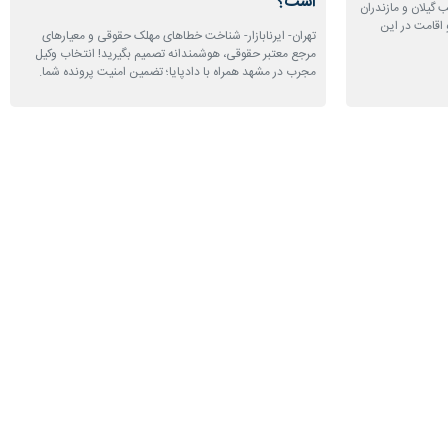
است؟
ب گیلان و مازندران
 اقامت در این
تهران- ایرنابازار- شناخت خطاهای مهلک حقوقی و معیارهای
مرجع معتبر حقوقی، هوشمندانه تصمیم بگیرید! انتخاب وکیل
مجرب در مشهد همراه با دادپایا؛ تضمین امنیت پرونده شما.
شتباه رایج را
درمان سریع دندان درد در شب
کره فاش شد
تهران- ایرنابازار- همزمان با افزایش توجه به راهکارهای کاهش
دندان درد شبانه، کلمگزینک به عنوان مکملی حاوی کلسیم،
ز افرادی هستید که
منیزیم و زینک، با هدف کمک به حفظ سلامت استخوان‌ها و
 بگوییم یک اشتباه