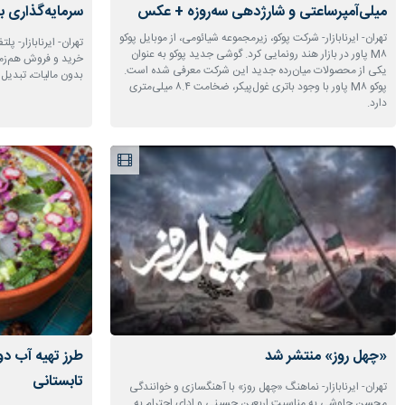
میلی‌آمپرساعتی و شارژدهی سه‌روزه + عکس
سرمایه‌گذاری با
تهران- ایرنابازار- شرکت پوکو، زیرمجموعه شیائومی، از موبایل پوکو
تهران- ایرنابازار- پ
M۸ پاور در بازار هند رونمایی کرد. گوشی جدید پوکو به عنوان
یکی از محصولات میان‌رده جدید این شرکت معرفی شده است.
بدون مالیات، تبدیل 
پوکو M۸ پاور با وجود باتری غول‌پیکر، ضخامت ۸.۴ میلی‌متری
دارد.
«چهل روز» منتشر شد
طرز تهیه آب د
تابستانی
تهران- ایرنابازار- نماهنگ «چهل روز» با آهنگسازی و خوانندگی
محسن چاوشی به مناسبت اربعین حسینی و ادای احترام به