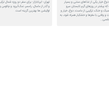
آب دوغ خیار یکی از غذاهای سنتی و بسیار
تهران- ایرنابازار- برای سفر دو روزه شمال ترکی
ه بیشتر در روزهای گرم تابستان سرو
و گذر از ماسال، رامسر، نمک‌آبرود و چالوس و
بک و خنک، ترکیبی از ماست، دوغ، خیار و
لوکیشن ها بهترین گزینه است.
و وقتی با مغزها و خشکبار همراه شود، به
جلسی…
آیا با تسهیلات ۴۰۰ میلیون تومانی می‌توان
کره را در یخچال می‌گذارید؟ این ا
دی خانگی احداث کرد؟
تمام کنید! راز ماندگاری یکساله 
ی از مهم‌ترین موانع توسعه نیروگاه‌های
تهران- ایرنابازار- اگر شما هم جزو آن دسته ا
اره هزینه اولیه اجرای پروژه بوده است.
کره را فقط در یخچال نگهداری می‌کنید، باید